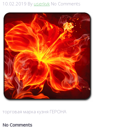
10.02.2019
By
userkvk
No Comments
торговая марка кузня ГЕРОНА
No Comments