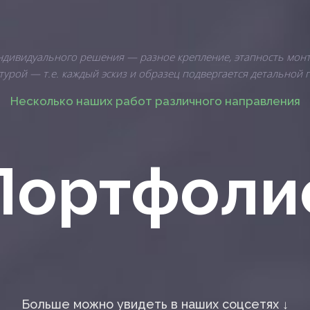
индивидуального решения — разное крепление, этапность монт
урой — т.е. каждый эскиз и образец подвергается детальной 
Несколько наших работ различного направления
Портфоли
Больше можно увидеть в наших соцсетях ↓