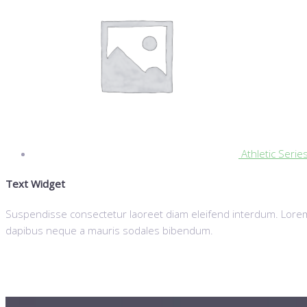
Athletic Serie
Text Widget
Suspendisse consectetur laoreet diam eleifend interdum. Lorem 
dapibus neque a mauris sodales bibendum.