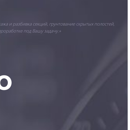
ажа и разбивка секций, грунтование скрытых полостей,
проработке под Вашу задачу.»
о