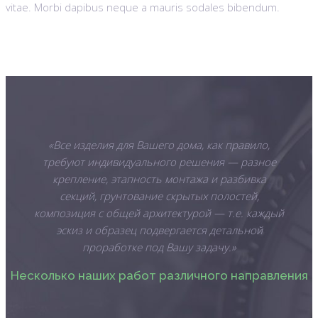
vitae. Morbi dapibus neque a mauris sodales bibendum.
«Все изделия для Вашего дома, как правило,
требуют индивидуального решения — разное
крепление, этапность монтажа и разбивка
секций, грунтование скрытых полостей,
композиция с общей архитектурой — т.е. каждый
эскиз и образец подвергается детальной
проработке под Вашу задачу.»
Несколько наших работ различного направления