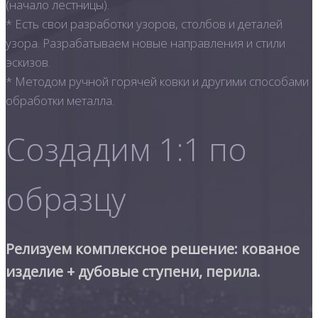
(начало лестницы).
* Есть свои разработки узоров, столбов и деталей
узора. Разрабатываем новые направления и стили
эскизов.
* Методом ручной горячей ковки и другими способами
обработки металла.
Создадим 1:1 по
образцу
Релизуем комплексное решение: кованое
изделие + дубовые ступени, перила.