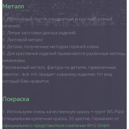
Металл
1. Полнотелый пруток (квадратный и круглый) разных
сечений,
2. Литые заготовки декора изделий,
3. Листовой металл
4. Детали, полученные методом горячей ковки.
5. Для крепления изделий применяются различные метизы,
химанкеры.
Раскованный металл, фактура на деталях, гармоничные
завитки - всё это придает кованому изделию тот вид,
который Вам нравится.
Покраска
1. Используем очень качественную краску + грунт WS-Plast
(специальная кузнечная краска, 20 цветов, Германия)
от
официального представителя компании W+S GmbH