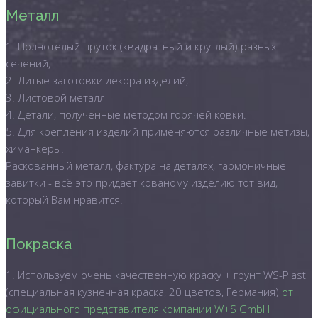
Металл
1. Полнотелый пруток (квадратный и круглый) разных
сечений,
2. Литые заготовки декора изделий,
3. Листовой металл
4. Детали, полученные методом горячей ковки.
5. Для крепления изделий применяются различные метизы,
химанкеры.
Раскованный металл, фактура на деталях, гармоничные
завитки - всё это придает кованому изделию тот вид,
который Вам нравится.
Покраска
1. Используем очень качественную краску + грунт WS-Plast
(специальная кузнечная краска, 20 цветов, Германия)
от
официального представителя компании W+S GmbH