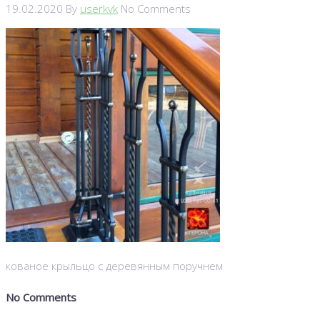
19.02.2020
By
userkvk
No Comments
кованое крыльцо с деревянным поручнем
No Comments