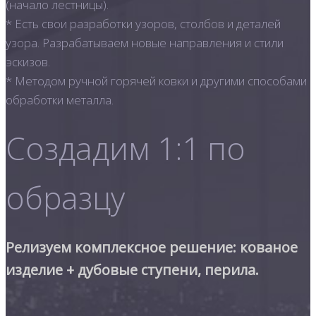
(начало лестницы).
* Есть свои разработки узоров, столбов и деталей
узора. Разрабатываем новые направления и стили
эскизов.
* Методом ручной горячей ковки и другими способами
обработки металла.
Создадим 1:1 по
образцу
Релизуем комплексное решение: кованое
изделие + дубовые ступени, перила.