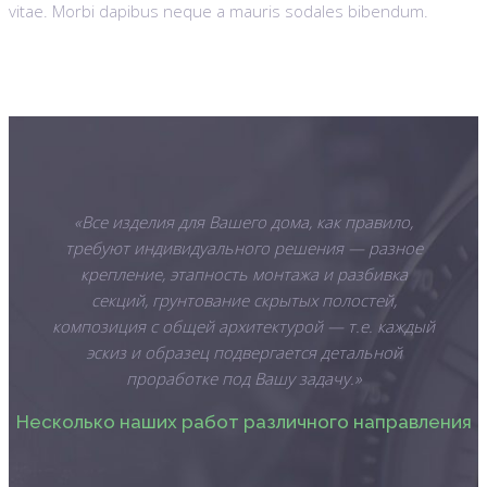
vitae. Morbi dapibus neque a mauris sodales bibendum.
«Все изделия для Вашего дома, как правило,
требуют индивидуального решения — разное
крепление, этапность монтажа и разбивка
секций, грунтование скрытых полостей,
композиция с общей архитектурой — т.е. каждый
эскиз и образец подвергается детальной
проработке под Вашу задачу.»
Несколько наших работ различного направления