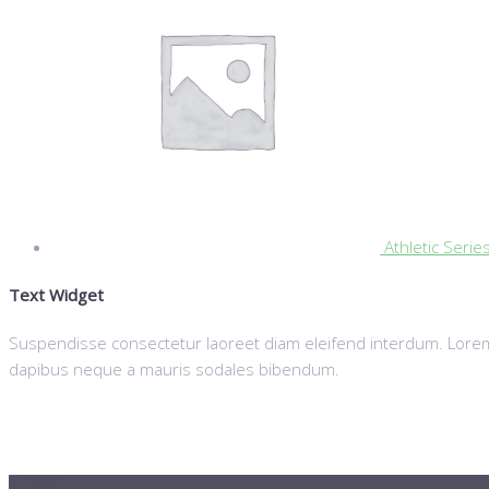
Athletic Serie
Text Widget
Suspendisse consectetur laoreet diam eleifend interdum. Lorem 
dapibus neque a mauris sodales bibendum.