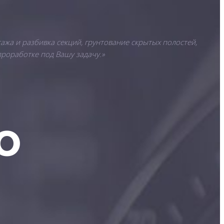
ажа и разбивка секций, грунтование скрытых полостей,
проработке под Вашу задачу.»
о