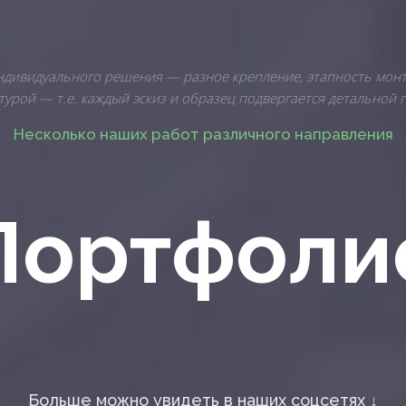
индивидуального решения — разное крепление, этапность монт
урой — т.е. каждый эскиз и образец подвергается детальной 
Несколько наших работ различного направления
Портфоли
Больше можно увидеть в наших соцсетях ↓