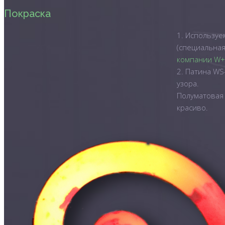
Покраска
1. Используе
(специальная
компании W+S
2. Патина WS
узора.
Полуматовая 
красиво.