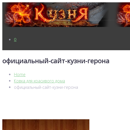
0
официальный-сайт-кузни-герона
Home
Ковка для красивого дома
официальный-сайт-кузни-герона