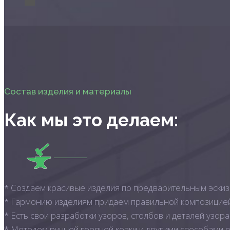
Состав изделия и материалы
Как мы это делаем:
* Создаем красивые изделия по предварительным эскиз
* Гармонию изделиям придаем правильной композицией,
* Есть свои разработки узоров, столбов и деталей узор
* Методом ручной горячей ковки и другими способами 