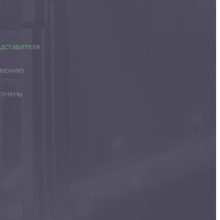
дставителя
армонию
 очень