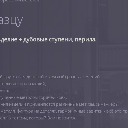
азцу
делие + дубовые ступени, перила.
й пруток (квадратный и круглый) разных сечений,
отовки декора изделий,
металл
олученные методом горячей ковки.
ения изделий применяются различные метизы, химанкеры.
металл, фактура на деталях, гармоничные завитки - всё это п
елию тот вид, который Вам нравится.