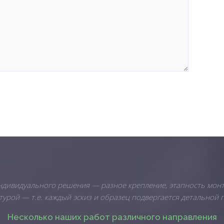
индивидуального решения — разное крепление, этапность монт
урой — т.е. каждый эскиз и образец подвергается детальной 
Несколько наших работ различного направления