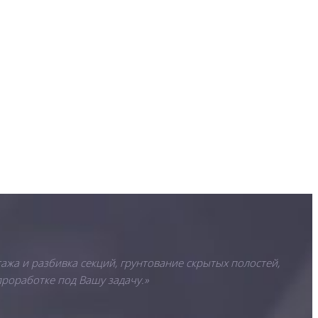
ажа и разбивка секций, грунтование скрытых полостей,
проработке под Вашу задачу.»